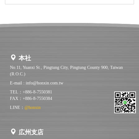
本社
No.11, Yuanxi St., Pingtung City, Pingtung County 900, Taiwan
(R.O.C.)
E-mail :
info@honxin.com.tw
TEL：+886-8-7550381
FAX：+886-8-7550384
LINE：
@honxin
広州支店