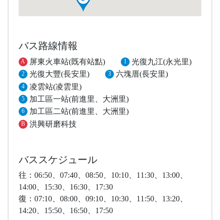
バス路線情報
屏東火車站(既有站點)
光復九江(永光里)
A
1
光復大豐(長安里)
六塊厝(長安里)
2
3
凌雲站(凌雲里)
4
加工區一站(前進里、大洲里)
5
加工區二站(前進里、大洲里)
6
洪興研磨科技
B
バススケジュール
往：06:50、
07:40、
08:50、
10:10、
11:30、
13:00、
14:00、
15:30、
16:30、
17:30
復：07:10、08:00、09:10、10:30、11:50、13:20、
14:20、15:50、16:50、17:50