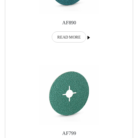
AF890
READ MORE
AF799