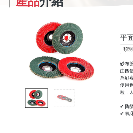
產品
介紹
平面
類別
砂布
由四
為顧
使用
粒，
✔ 陶
✔ 氧