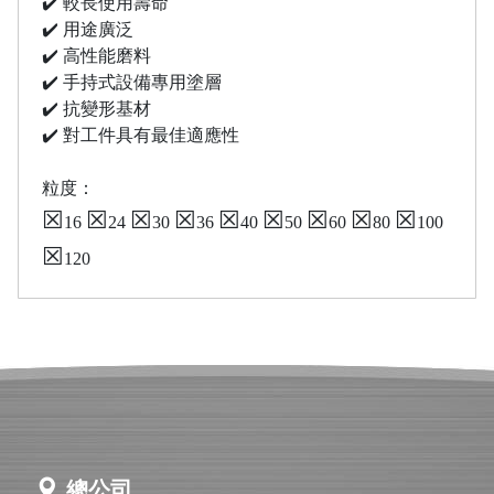
✔️ 較長使用壽命
✔️ 用途廣泛
✔️ 高性能磨料
✔️ 手持式設備專用塗層
✔️ 抗變形基材
✔️ 對工件具有最佳適應性
粒度：
☒
☒
☒
☒
☒
☒
☒
☒
☒
16
24
30
36
40
50
60
80
100
☒
120
總公司