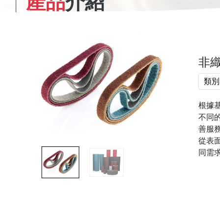
產品
介紹
非
類別
根據
不同
善服
從表
同需