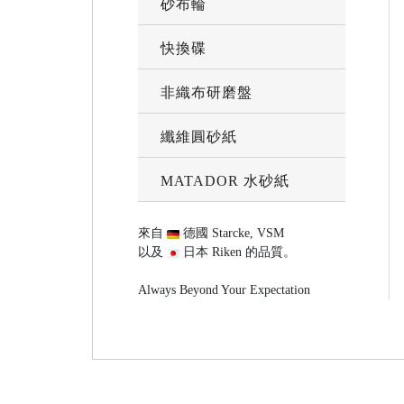
砂布輪
快換碟
非織布研磨盤
纖維圓砂紙
MATADOR 水砂紙
來自
德國
Starcke
,
VSM
以及
日本
Riken
的品質。
Always Beyond Your Expectation